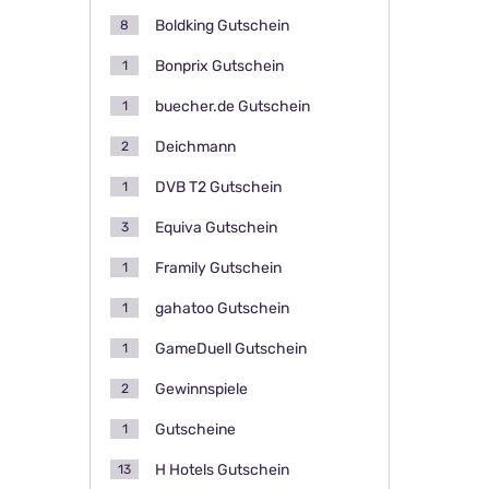
Boldking Gutschein
8
Bonprix Gutschein
1
buecher.de Gutschein
1
Deichmann
2
DVB T2 Gutschein
1
Equiva Gutschein
3
Framily Gutschein
1
gahatoo Gutschein
1
GameDuell Gutschein
1
Gewinnspiele
2
Gutscheine
1
H Hotels Gutschein
13