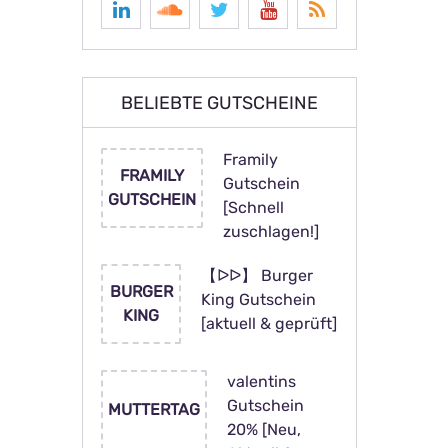
BELIEBTE GUTSCHEINE
Framily
FRAMILY
Gutschein
GUTSCHEIN
[Schnell
zuschlagen!]
【ᐅᐅ】 Burger
BURGER
King Gutschein
KING
[aktuell & geprüft]
valentins
Gutschein
MUTTERTAG
20% [Neu,