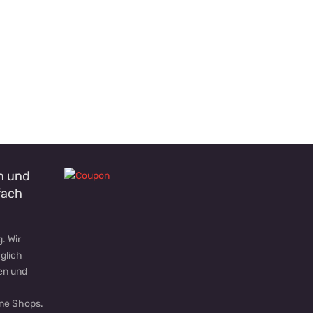
in und
fach
. Wir
äglich
en und
ine Shops.