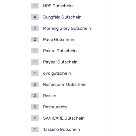
HRS Gutschein
1
Jungfeld Gutschein
4
Morning Glory Gutschein
2
Pace Gutschein
2
Palora Gutschein
1
Paypal Gutschein
1
qvc gutschein
1
Reifen.com Gutschein
3
Reisen
2
Restaurants
5
SANICARE Gutschein
2
Tassimo Gutschein
1