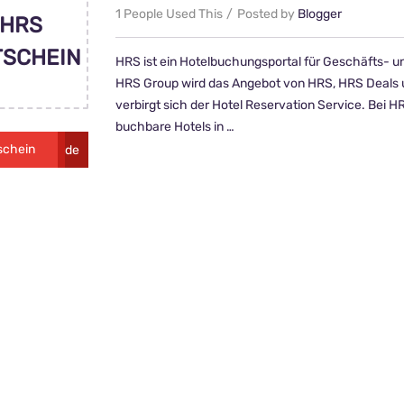
1 People Used This
Posted by
Blogger
HRS
TSCHEIN
HRS ist ein Hotelbuchungsportal für Geschäfts- 
HRS Group wird das Angebot von HRS, HRS Deals u
verbirgt sich der Hotel Reservation Service. Bei 
buchbare Hotels in …
schein
Kein Code
eigen
notwendig