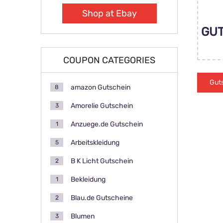
Shop at Ebay
GU
COUPON CATEGORIES
Gut
amazon Gutschein
8
anz
Amorelie Gutschein
3
Anzuege.de Gutschein
1
Arbeitskleidung
5
B K Licht Gutschein
2
Bekleidung
1
Blau.de Gutscheine
2
Blumen
3