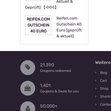
Aktuell &
Geprüft] 【ᐊᐊᐊ】
Reifen.com
REIFEN.COM
Gutschein 40
GUTSCHEIN
Euro [geprüft
40 EURO
& aktuell]
Weitere
21,390
Coupons redeemed
Blog
Cart
1,401
Shop
Coupons & Deals for you
Short
Contac
50,000+