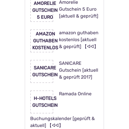
Amorelie
AMORELIE
Gutschein 5 Euro
GUTSCHEIN
[aktuell & geprüft]
5 EURO
amazon guthaben
AMAZON
kostenlos [aktuell
GUTHABEN
& geprüft] 【ᐊᐊ】
KOSTENLOS
SANICARE
SANICARE
Gutschein [aktuell
GUTSCHEIN
& geprüft 2017]
Ramada Online
H-HOTELS
GUTSCHEIN
Buchungskalender [geprüft &
aktuell] 【ᐊᐊ】