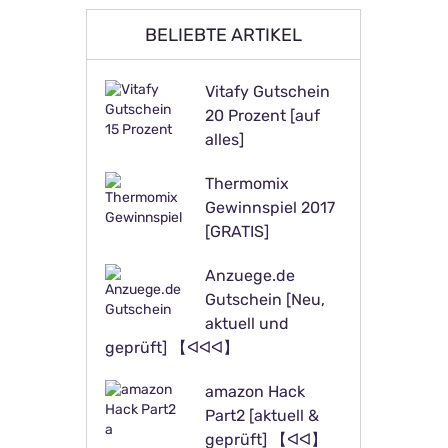
BELIEBTE ARTIKEL
Vitafy Gutschein
20 Prozent [auf
alles]
Thermomix
Gewinnspiel 2017
[GRATIS]
Anzuege.de
Gutschein [Neu,
aktuell und
geprüft] 【ᐊᐊᐊ】
amazon Hack
Part2 [aktuell &
geprüft] 【ᐊᐊ】