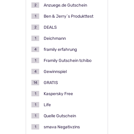
Anzuege.de Gutschein
2
Ben & Jerry´s Produkttest
1
DEALS
2
Deichmann
1
framily erfahrung
4
Framily Gutschein tchibo
1
Gewinnspiel
4
GRATIS
14
Kaspersky Free
1
Life
1
Quelle Gutschein
1
smava Negativzins
1