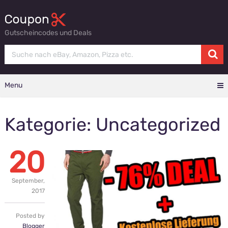
Gutscheincodes und Deals
Menu
Kategorie: Uncategorized
20
September,
2017
Posted by
Blogger