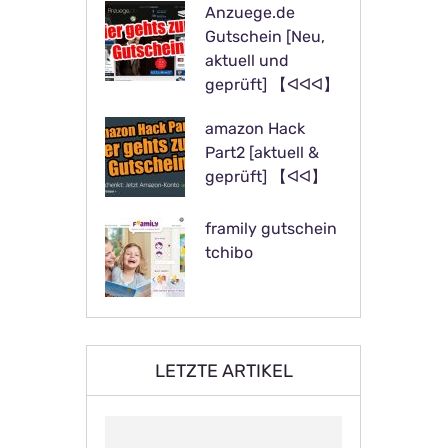
Anzuege.de
Gutschein [Neu,
aktuell und
geprüft] 【ᐊᐊᐊ】
amazon Hack
Part2 [aktuell &
geprüft] 【ᐊᐊ】
framily gutschein
tchibo
LETZTE ARTIKEL