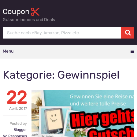
Gutscheincodes und Deals
Menu
Kategorie: Gewinnspiel
22
April,
2017
Posted by
Blogger
No Responses