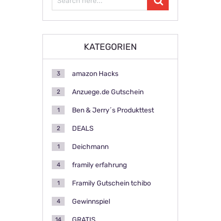
KATEGORIEN
amazon Hacks
3
Anzuege.de Gutschein
2
Ben & Jerry´s Produkttest
1
DEALS
2
Deichmann
1
framily erfahrung
4
Framily Gutschein tchibo
1
Gewinnspiel
4
GRATIS
14